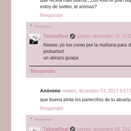
que receta mas buena....con esto el plan biq
estoy de sorteo, te animas?
Responder
Respuestas
TabataReal
jueves, diciembre 05, 201
Noooo, yo los como por la mañana para de
probarlos!
un abrazo guapa
Responder
Anónimo
martes, diciembre 03, 2013 9:57:
que buena pinta los panecillos de tu abuela
Responder
Respuestas
TabataReal
jueves, diciembre 05, 201