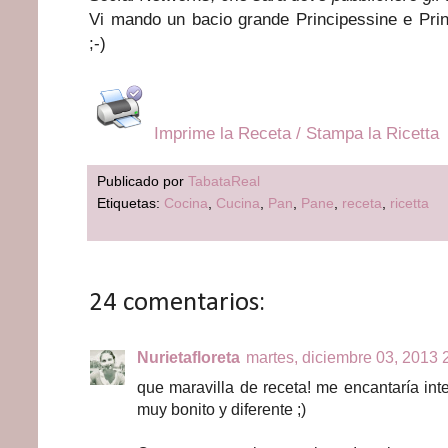
Vi mando un bacio grande Principessine e Princ
;-)
Imprime la Receta / Stampa la Ricetta
Publicado por
TabataReal
Etiquetas:
Cocina
,
Cucina
,
Pan
,
Pane
,
receta
,
ricetta
24 comentarios:
Nurietafloreta
martes, diciembre 03, 2013 2
que maravilla de receta! me encantaría inte
muy bonito y diferente ;)