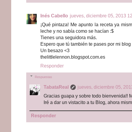
Inés Cabello
jueves, diciembre 05, 2013 12
¡Qué pintaza! Me apunto la receta ya mism
leche y no sabía como se hacían :$
Tienes una seguidora más.
Espero que tú también te pases por mi blog 
Un besazo <3
thelittlelennon.blogspot.com.es
Responder
Respuestas
TabataReal
jueves, diciembre 05, 201
Gracias guapa y sobre todo bienvenida!! Me
Iré a dar un vistacito a tu Blog, ahora mis
Responder