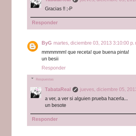
Gracias !! ;-P
Responder
ByG
martes, diciembre 03, 2013 3:10:00 p. 
mmmmmm! que receta! que buena pinta!
un besii
Responder
Respuestas
TabataReal
jueves, diciembre 05, 201
a ver, a ver si alguien prueba hacerla...
un besote
Responder