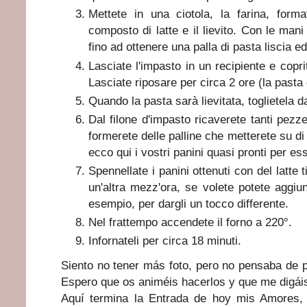
Mettete in una ciotola, la farina, form
composto di latte e il lievito. Con le mani b
fino ad ottenere una palla di pasta liscia ed
Lasciate l'impasto in un recipiente e cop
Lasciate riposare per circa 2 ore (la pasta
Quando la pasta sarà lievitata, toglietela da
Dal filone d'impasto ricaverete tanti pezze
formerete delle palline che metterete su di
ecco qui i vostri panini quasi pronti per es
Spennellate i panini ottenuti con del latte t
un'altra mezz'ora, se volete potete agg
esempio, per dargli un tocco differente.
Nel frattempo accendete il forno a 220°.
Infornateli per circa 18 minuti.
Siento no tener más foto, pero no pensaba de pu
Espero que os animéis hacerlos y que me digáis 
Aquí termina la Entrada de hoy mis Amores,