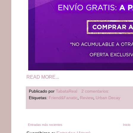
READ MORE...
Publicado por
TabataReal
2 comentarios:
Etiquetas:
Friend&Fanatic
,
Review
,
Urban Decay
Entradas más recientes
Inicio