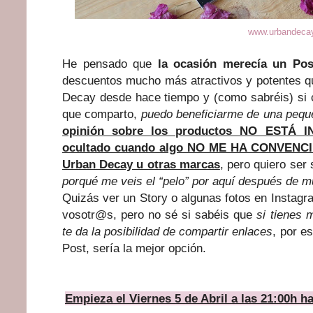
www.urbandeca
He pensado que
la ocasión merecía un Pos
descuentos mucho más atractivos y potentes qu
Decay desde hace tiempo y (como sabréis) si 
que comparto,
puedo beneficiarme de una peq
opinión sobre los productos NO ESTÁ I
ocultado cuando algo NO ME HA CONVENCID
Urban Decay u otras marcas
, pero quiero ser 
porqué me veis el “pelo” por aquí después de 
Quizás ver un Story o algunas fotos en Insta
vosotr@s, pero no sé si sabéis que
si tienes 
te da la posibilidad de compartir enlaces
, por e
Post, sería la mejor opción.
Empieza el Viernes 5 de Abril a las 21:00h ha