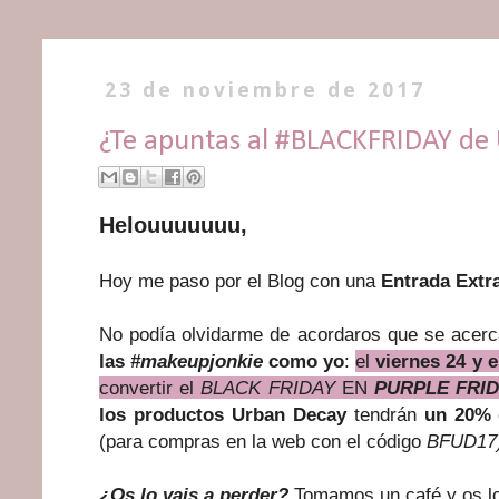
23 de noviembre de 2017
¿Te apuntas al #BLACKFRIDAY de
Helouuuuuuu,
Hoy me paso por el Blog con una
Entrada Extra
No podía olvidarme de acordaros que se acer
las
#makeupjonkie
como yo
:
el
viernes 24 y 
convertir el
BLACK FRIDAY
EN
PURPLE FRI
los productos Urban Decay
tendrán
un 20% d
(para compras en la web con el código
BFUD17)
¿Os lo vais a perder?
Tomamos un café y os l