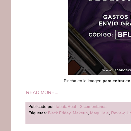
Pincha en la imagen
para entrar e
READ MORE...
Publicado por
TabataReal
2 comentarios:
Etiquetas:
Black Friday
,
Makeup
,
Maquillaje
,
Review
,
U