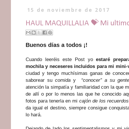
15 de noviembre de 2017
HAUL MAQUILLALIA 💝 Mi ultim
Buenos días a todos ¡!
Cuando leeréis este Post yo
estaré prepar
mochila y neceseres incluidos para mi mini-v
ciudad y tengo muchísimas ganas de conoc
saborear su
comida
y
“conocer” a su gent
atención la simpatía y familiaridad con la que 
de allí o por lo menos las que he conocido a
fotos para tenerla en mi
cajón de los recuerdos
da igual el destino, siempre consigue conquis
lo hará.
Dejando de lado los sentimentalismos y mi v