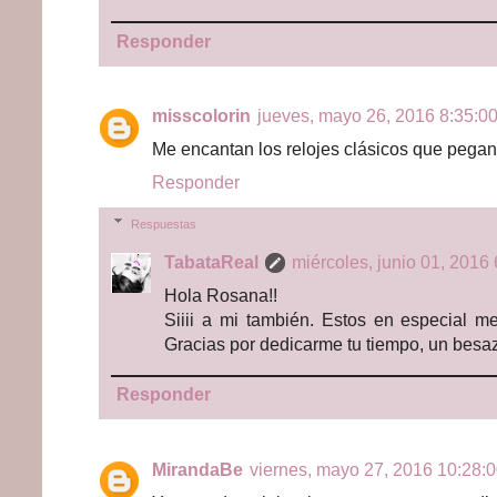
Responder
misscolorin
jueves, mayo 26, 2016 8:35:00
Me encantan los relojes clásicos que pegan 
Responder
Respuestas
TabataReal
miércoles, junio 01, 2016 
Hola Rosana!!
Siiii a mi también. Estos en especial m
Gracias por dedicarme tu tiempo, un besa
Responder
MirandaBe
viernes, mayo 27, 2016 10:28:0