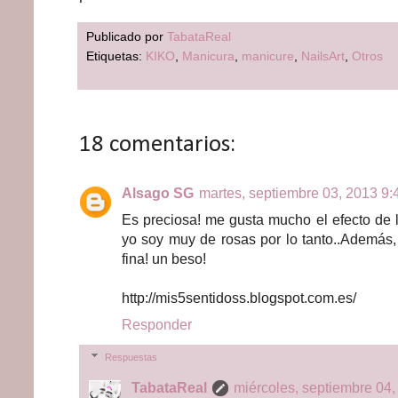
Publicado por
TabataReal
Etiquetas:
KIKO
,
Manicura
,
manicure
,
NailsArt
,
Otros
18 comentarios:
Alsago SG
martes, septiembre 03, 2013 9:4
Es preciosa! me gusta mucho el efecto de l
yo soy muy de rosas por lo tanto..Además,
fina! un beso!
http://mis5sentidoss.blogspot.com.es/
Responder
Respuestas
TabataReal
miércoles, septiembre 04,