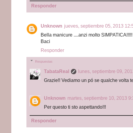
Responder
Unknown
jueves, septiembre 05, 2013 12:5
Bella manicure ....anzi molto SIMPATICA!!!!!
Baci
Responder
Respuestas
TabataReal
lunes, septiembre 09, 201
Grazie!! Vediamo un pó se qualche volta te 
Unknown
martes, septiembre 10, 2013 9:
Per questo ti sto aspettando!!!
Responder