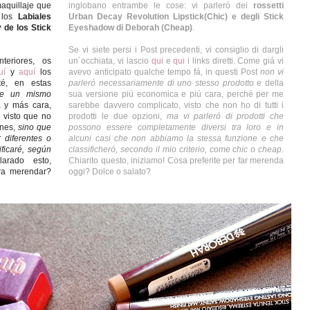
aquillaje que
inglobano entrambe le cose: vi parleró dei
rossetti
 los
Labiales
Urban Decay Revolution Lipstick(Chic) e degli Stick
 de los Stick
Eyeshadow di Deborah (Cheap)
.
Se vi siete persi i Post precedenti, vi consiglio di dargli
teriores, os
un´occhiata, vi lascio
qui
e
qui
i links diretti. Come giá vi
uí
y
aquí
los
avevo anticipato qualche tempo fá, in questi Post
non vi
é, en estas
parleró necessariamente di uno stesso prodotto
e della
de un mismo
sua versione piú economica e piú cara, perché per me
 y más cara,
sarebbe davvero complicato, visto che non ho di tutti i
 visto que no
prodotti le due opzioni,
ma vi parleró di prodotti che
ones,
sino que
possono essere completamente diversi tra loro e in
 diferentes o
alcuni casi che non abbiamo la stessa funzione e che
ficaré, según
classificheró, secondo il mio criterio, come chic o cheap
.
larado esto,
Chiarito questo, iniziamo! Cosa preferite per far merenda
ra merendar?
oggi? Dolce o salato?