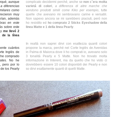
orqué, aunque
complicato decidermi perché, anche se
non c´era molta
,
a diferencias
varietá di colori
,
a differenza di altre marche che
imilares como
vendono prodotti simili come Kiko per esempio
, tutte
arecieron muy
quelle che avevano mi sembravano carine e versatili.
arían, además
Non sapevo ancora se mi sarebbero piaciuti, peró non
bras en este
ho resistito ed
ho comprato 2 Sticks Eyeshadow della
ás sobre este
linea Matte e 1 della linea Pearly
.
e y
me llevé 2
 de la línea
In realtá non saprei dirvi con esattezza quanti colori
mente cuántos
propone la marca, perché nel Corte Inglés de Avenidas
rte Inglés de
in Palma di Maiorca dove li ho comprati io, avevano solo
s he comprado
3 tonalitá Pearly e 5 Matte. Non ho trovato molta
Mates. No he
informazione in Interent, ma da quello che ho visto ci
, pero por lo
dovrebbero essere 10 colori disponbili dei Pearly e non
 de los Pearly
so dirvi esattamente quanti di quelli Matte.