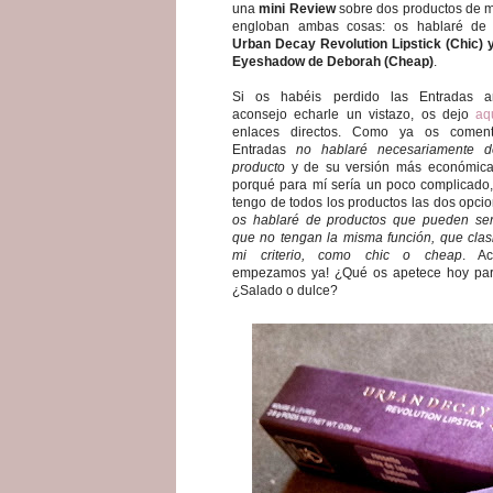
una
mini Review
sobre dos productos de m
engloban ambas cosas: os hablaré de
Urban Decay Revolution Lipstick (Chic) y
Eyeshadow de Deborah (Cheap)
.
Si os habéis perdido las Entradas an
aconsejo echarle un vistazo, os dejo
aq
enlaces directos. Como ya os coment
Entradas
no hablaré necesariamente 
producto
y de su versión más económica
porqué para mí sería un poco complicado,
tengo de todos los productos las dos opci
os hablaré de productos que pueden ser
que no tengan la misma función, que clasi
mi criterio, como chic o cheap
. Ac
empezamos ya! ¿Qué os apetece hoy pa
¿Salado o dulce?