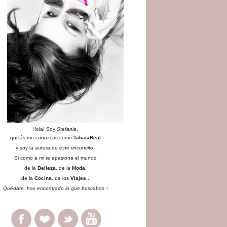
Hola! Soy
Stefania
,
quizás me conozcas como
TabataReal
y soy la autora de
este rinconcito
.
Si como a mi te apasiona el mundo
de la
Belleza
, de la
Moda
,
de la
Cocina
, de los
Viajes
...
Quédate
, has encontrado lo que buscabas
+