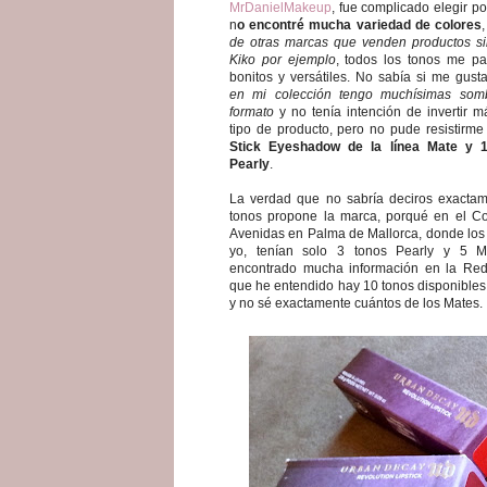
MrDanielMakeup
, fue complicado elegir p
n
o encontré mucha variedad de colores
de otras marcas que venden productos s
Kiko por ejemplo
, todos los tonos me p
bonitos y versátiles. No sabía si me gust
en mi colección tengo muchísimas som
formato
y no tenía intención de invertir m
tipo de producto, pero no pude resistirm
Stick Eyeshadow de la línea Mate y 1
Pearly
.
La verdad que no sabría deciros exacta
tonos propone la marca, porqué en el Co
Avenidas en Palma de Mallorca, donde lo
yo, tenían solo 3 tonos Pearly y 5 
encontrado mucha información en la Red
que he entendido hay 10 tonos disponibles
y no sé exactamente cuántos de los Mates.