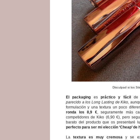
Disculpad si los S
El packaging
es
práctico y fácil
de u
parecido a los Long Lasting de Kiko,
aunqu
formulación y una textura un poco difere
ronda los 8,9 €
, seguramente más ca
competidores de Kiko (6,90 €), pero se
barato del producto que os presentaré l
perfecto para ser mi elección ‘Cheap’ de 
La
textura es muy cremosa
y se ex