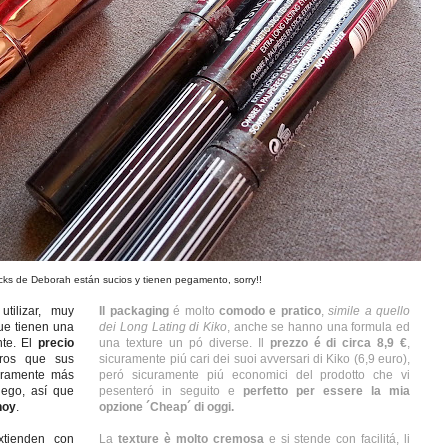
ticks de Deborah están sucios y tienen pegamento, sorry!!
tilizar, muy
Il packaging
é molto
comodo e pratico
,
simile a quello
e tienen una
dei Long Lating di Kiko
, anche se hanno una formula ed
nte. El
precio
una texture un pó diverse. Il
prezzo é di circa 8,9 €
,
ros que sus
sicuramente piú cari dei suoi avversari di Kiko (6,9 euro),
guramente más
peró sicuramente piú economici del prodotto che vi
uego, así que
pesenteró in seguito e
perfetto per essere la mia
hoy
.
opzione ´Cheap´ di oggi.
tienden con
La
texture è molto cremosa
e si stende con facilitá, li