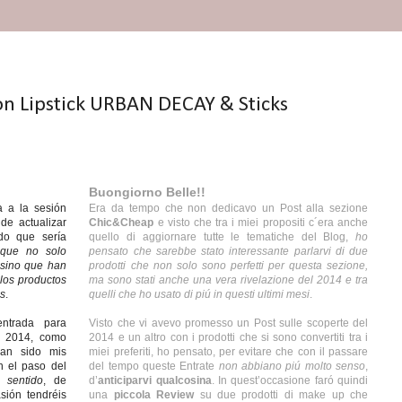
n Lipstick URBAN DECAY & Sticks
Buongiorno Belle!!
 a la sesión
Era da tempo che non dedicavo un Post alla sezione
de actualizar
Chic&Cheap
e visto che tra i miei propositi c´era anche
do que sería
quello di aggiornare tutte le tematiche del Blog,
ho
 que no solo
pensato che sarebbe stato interessante parlarvi di due
 sino que han
prodotti che non solo sono perfetti per questa sezione,
 los productos
ma sono stati anche una vera rivelazione del 2014 e tra
es
.
quelli che ho usato di piú in questi ultimi mesi
.
ntrada para
Visto che vi avevo promesso un Post sulle scoperte del
e 2014, como
2014 e un altro con i prodotti che si sono convertiti tra i
an sido mis
miei preferiti, ho pensato, per evitare che con il passare
n el paso del
del tempo queste Entrate
non abbiano piú molto senso
,
 sentido
, de
d’
anticiparvi qualcosina
. In quest’occasione faró quindi
sión tendréis
una
piccola Review
su due prodotti di make up che