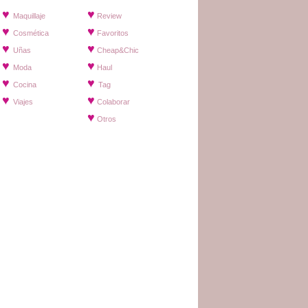
♥
♥
Maquillaje
Review
♥
♥
Cosmética
Favoritos
♥
♥
Uñas
Cheap&Chic
♥
♥
Moda
Haul
♥
♥
Cocina
Tag
♥
♥
Viajes
Colaborar
♥
Otros