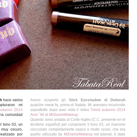
h
hace varios
Avevo scoperto gli
Stick Eyeshadow di Deborah
pturaron mi
qualche mese fa, prima di Natale. Mi avevano incuriosito
Autunno 2014
soprattutto dopo aver visto il video
Trend autunno 2014
ha curiosidad
Anni ´90
di
MrDanielMakeup
.
Quando sono andata al Corte Inglés (
C.C. presente en el
el tono 03, un
territorio español
) per comprarmi il tono 03, un marrone
 muy oscuro,
cioccolato completamente opaco e molto scuro, che era
realizado por
quello utilizzato da
MrDanielMakeup
nel tutorial, é stato