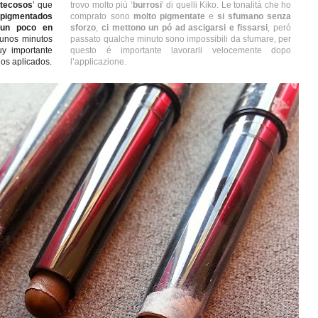
tecosos
’ que
trovo molto più ‘
burrosi
’ di quelli Kiko. Le tonalitá che ho
pigmentados
comprato sono
molto pigmentate
e
si sfumano senza
 un poco en
sforzo
,
ci mettono un pó ad ascigarsi e fissarsi
, peró
 unos minutos
passato qualche minuto sono impossibili da sfumare, per
uy importante
questo é importante lavorarli velocemente dopo
os aplicados.
l’applicazione.