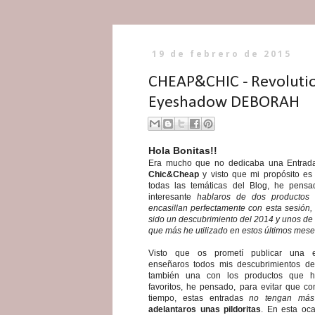
19 de febrero de 2015
CHEAP&CHIC - Revolutio
Eyeshadow DEBORAH
Hola Bonitas!!
Era mucho que no dedicaba una Entrada
Chic&Cheap
y visto que mi propósito es 
todas las temáticas del Blog, he pensa
interesante
hablaros de dos productos
encasillan perfectamente con esta sesión,
sido un descubrimiento del 2014 y unos de
que más he utilizado en estos últimos mes
Visto que os prometí publicar una e
enseñaros todos mis descubrimientos d
también una con los productos que h
favoritos, he pensado, para evitar que co
tiempo, estas entradas
no tengan más
adelantaros unas pildoritas
. En esta oca