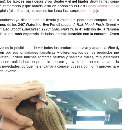
ing); los
lápices para cejas
Brow Beater
y el gel fijador
Brow Tamer, como
 comprando y que habéis visto en acción en el Post
Looks Naked Smoky
rginia (aka
Vircore
), así que no fue tarea fácil sorprenderme jeje
 productos ya disponibles en tienda y otros que podremos comprar solo a
onos
de los
24/7 Waterline Eye Pencil
(
Legend; Rail; Mood; Push; Street
) y
l; Bad Blood; Bittersweet; 1993; Stark Naked
), la
4ª edición de la famosa
la paleta más esperada
de todas,
en colaboración con la cantante Gwen
vimos la posibilidad de ver todos los productos en vivo y aparte
la Vice 4,
ción
por sus tonalidades llamativas y diferentes, los demás productos me
tefani, incluye muchas sombras neutras y bastante claras, muy parecidas
, que en realidad es un producto que me gusta mucho, no me llamaron la
las novedades, porqué me encantaría conocer vuestra opinión y aprovecharé
del evento.