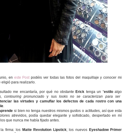
Junio, en
este Post
podéis ver todas las fotos del maquillaje y conocer mi
eligió para realizarlo.
sultado me encantaría, por qué no obstante
Erick
tenga un “
estilo
algo
s, contouring pronunciado
y sus
looks no se caracterizan para ser
tenciar las virtudes y camuflar los defectos de cada rostro con una
le
.
aprende
si bien no tenga nuestros mismos gustos o actitudes, así que esta
res atrevidos, podía quedar elegante y sofisticado, despertado en mí
los que nunca me había fijado antes.
la firma: los
Matte Revolution Lipstick
; los nuevos
Eyeshadow Primer