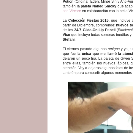
Potion
(Original, Eden, Minor Sin y Anti-Ag
también la
paleta Naked Smoky
que acabé
con Vircore
en colaboración con la bella Vi
La
Colección Fiestas 2015
, que incluye
partir de Diciembre, comprende:
nuevos t
de los
24/7 Glide-On Lip Pencil
(
Blackmai
Vice
que incluye todas sombras inéditas y
Stefani
.
El viernes pasado algunas
amigas
y yo, tu
que fue la única que me llamó la aten
dejaron un poco fría. La paleta de Gwen S
entre ellas, también los nuevos lápices
atención. Voy a dejaros algunas fotos de 
también para compartir algunos momentos 