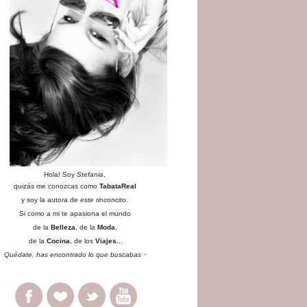
Hola! Soy
Stefania
,
quizás me conozcas como
TabataReal
y soy la autora de
este rinconcito
.
Si como a mi te apasiona el mundo
de la
Belleza
, de la
Moda
,
de la
Cocina
, de los
Viajes
...
Quédate
, has encontrado lo que buscabas
+