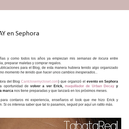
Y en Sephora
eñas y como todos los años ya empiezan mis
semanas de locura
entre
talia, preparar maletas y comprar regalos.
blicaciones para el Blog, de esta manera hubiera tenido algo organizado
timo momento he tenido que hacer unos cambios inesperados...
tora del Blog
Cantclosemycloset.com
) que organizó el
evento en Sephora
 la oportunidad de
volver a ver Erick,
maquillador de Urban Decay
y
 la marca
nos tiene preparadas y que lanzará en los próximos meses.
 para contaros mi experiencia, enseñaros el look que me hizo Erick y
 Si os interesa saber que tal lo pasamos, seguid por aquí un ratito más.