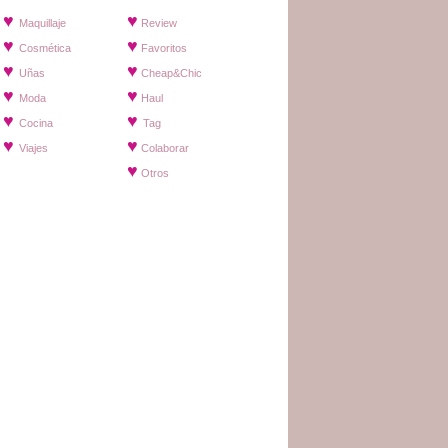
♥
♥
Maquillaje
Review
♥
♥
Cosmética
Favoritos
♥
♥
Uñas
Cheap&Chic
♥
♥
Moda
Haul
♥
♥
Cocina
Tag
♥
♥
Viajes
Colaborar
♥
Otros