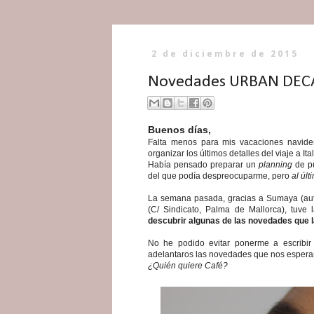
2 de diciembre de 2015
Novedades URBAN DECA
Buenos días,
Falta menos para mis vacaciones navid
organizar los últimos detalles del viaje a I
Había pensado preparar un
planning
de pu
del que podía despreocuparme, pero
al úl
La semana pasada, gracias a Sumaya (au
(C/ Sindicato, Palma de Mallorca), tuve
descubrir algunas de las novedades que
No he podido evitar ponerme a escribir
adelantaros las novedades que nos esperan.
¿Quién quiere Café?